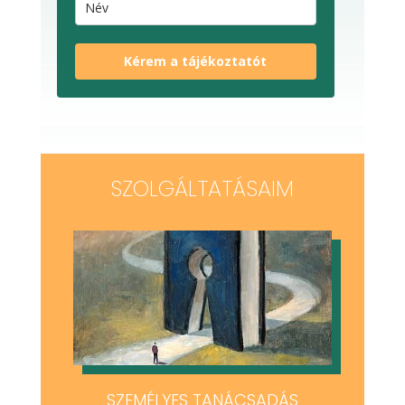
Kérem a tájékoztatót
SZOLGÁLTATÁSAIM
SZEMÉLYES TANÁCSADÁS