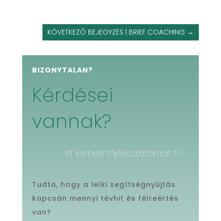
KÖVETKEZŐ BEJEGYZÉS | BRIEF COACHING
→
BIZONYTALAN?
Kérdései
vannak?
Itt kérheti tájékoztatómat >>>
Tudta, hogy a lelki segítségnyújtás
kapcsán mennyi tévhit és félreértés
van?