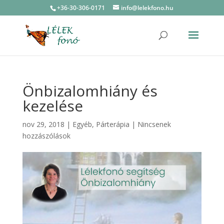
+36-30-306-0171
info@lelekfono.hu
Önbizalomhiány és
kezelése
nov 29, 2018
|
Egyéb
,
Párterápia
|
Nincsenek
hozzászólások