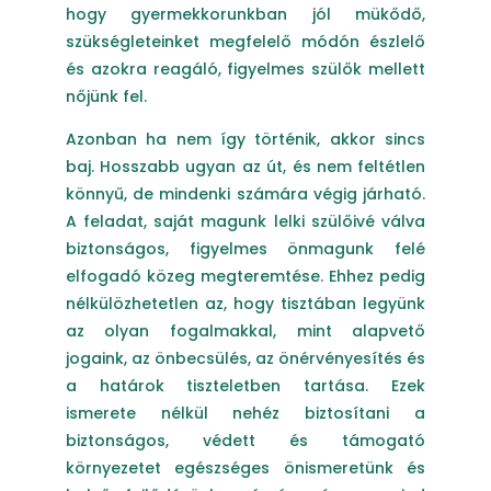
hogy gyermekkorunkban jól mükődő,
szükségleteinket megfelelő módón észlelő
és azokra reagáló, figyelmes szülők mellett
nőjünk fel.
Azonban ha nem így történik, akkor sincs
baj. Hosszabb ugyan az út, és nem feltétlen
könnyű, de mindenki számára végig járható.
A feladat, saját magunk lelki szülőivé válva
biztonságos, figyelmes önmagunk felé
elfogadó közeg megteremtése. Ehhez pedig
nélkülözhetetlen az, hogy tisztában legyünk
az olyan fogalmakkal, mint alapvető
jogaink, az önbecsülés, az önérvényesítés és
a határok tiszteletben tartása. Ezek
ismerete nélkül nehéz biztosítani a
biztonságos, védett és támogató
környezetet egészséges önismeretünk és