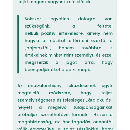
saját magunk vagyunk a felelősek.
Sokszor egyetlen dologra van
szükségünk, a feltétel
nélküli pozitív értékelésre, amely nem
hagyja a másikat eltéríteni ezektől a
„pajzsoktól”, hanem továbbra is
értékelnek minket mint személyt, és ezzel
megszerzik a jogot arra, hogy
beengedjük őket a pajzs mögé.
Az önbizalomhiány leküzdésének egyik
megfelelő módszere, hogy teljes
személyiségcsere és felesleges „átalakulás”
helyett a meglévő tulajdonságainkat
próbáljuk szerethetővé formálni. Hiszen a
magabiztosság, az önelfogadás onnantól
válik egyszerűvé, a saját részünkké, hogy