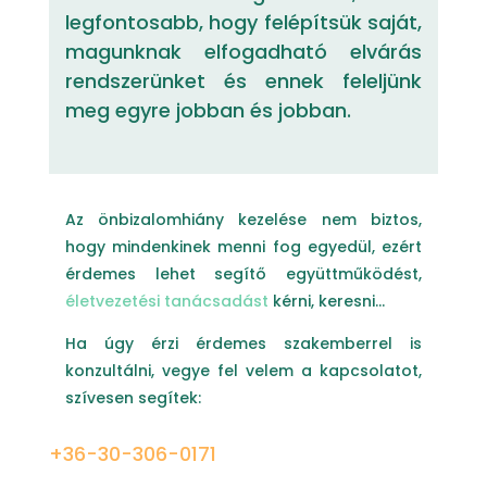
legfontosabb, hogy felépítsük saját,
magunknak elfogadható elvárás
rendszerünket és ennek feleljünk
meg egyre jobban és jobban.
Az önbizalomhiány kezelése nem biztos,
hogy mindenkinek menni fog egyedül, ezért
érdemes lehet segítő együttműködést,
életvezetési tanácsadást
kérni, keresni…
Ha úgy érzi érdemes szakemberrel is
konzultálni, vegye fel velem a kapcsolatot,
szívesen segítek:
+36-30-306-0171