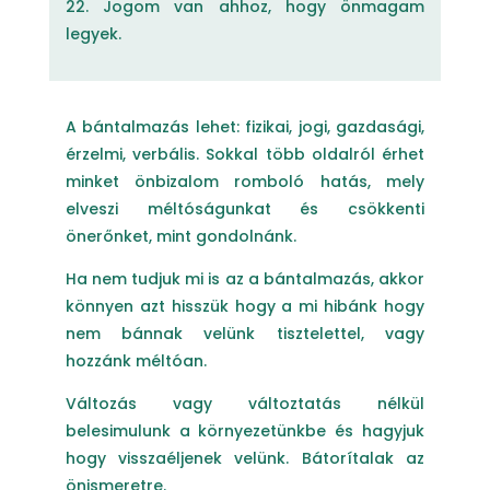
22. Jogom van ahhoz, hogy önmagam
legyek.
A bántalmazás lehet: fizikai, jogi, gazdasági,
érzelmi, verbális. Sokkal több oldalról érhet
minket önbizalom romboló hatás, mely
elveszi méltóságunkat és csökkenti
önerőnket, mint gondolnánk.
Ha nem tudjuk mi is az a bántalmazás, akkor
könnyen azt hisszük hogy a mi hibánk hogy
nem bánnak velünk tisztelettel, vagy
hozzánk méltóan.
Változás vagy változtatás nélkül
belesimulunk a környezetünkbe és hagyjuk
hogy visszaéljenek velünk. Bátorítalak az
önismeretre.