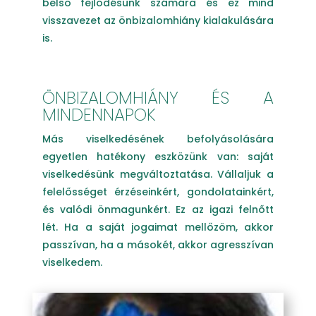
belső fejlődésünk számára és ez mind
visszavezet az önbizalomhiány kialakulására
is.
ÖNBIZALOMHIÁNY ÉS A
MINDENNAPOK
Más viselkedésének befolyásolására
egyetlen hatékony eszközünk van: saját
viselkedésünk megváltoztatása.
Vállaljuk a
felelősséget érzéseinkért, gondolatainkért,
és valódi önmagunkért. Ez az igazi felnőtt
lét. Ha a saját jogaimat mellőzöm, akkor
passzívan, ha a másokét, akkor agresszívan
viselkedem.