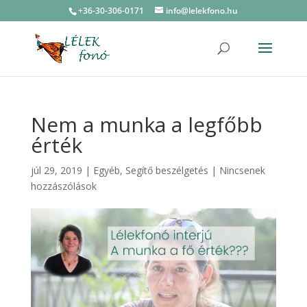
+36-30-306-0171
info@lelekfono.hu
Nem a munka a legfőbb
érték
júl 29, 2019
|
Egyéb
,
Segítő beszélgetés
|
Nincsenek
hozzászólások