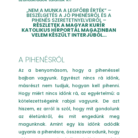
„NEM A MUNKA A LEGFŐBB ÉRTÉK” –
BESZÉLGETÉS A JÓ PIHENÉSRŐL ÉS A
PIHENÉS SZERETETNYELVEIRŐL –
RÉSZLETEK A MAGYAR KURÍR
KATOLIKUS HÍRPORTÁL MAGAZINBAN
VELEM KÉSZÜLT INTERJÚBÓL…
A PIHENÉSRŐL
Az a benyomásom, hogy a pihenéssel
bajban vagyunk. Egyrészt nincs rá időnk,
másrészt nem tudjuk, hogyan kell pihenni.
Hogy miért nincs időnk rá, az egyértelmű: a
kötelezettségeink rabjai vagyunk. De azt
hiszem, ez arról is szól, hogy mit gondolunk
az életünkről, és mit engedünk meg
magunknak. Amint egy kis időnk adódik
ugyanis a pihenésre, összezavarodunk, hogy