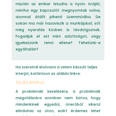
miután az ember letudta a nyolc óráját,
mintha egy kapcsolót megnyomtak volna,
azonnal átállt pihenő üzemmódba. De
sokan ma már hazaviszik a munkájukat, sőt
még nyaralás közben is távdolgoznak.
Fogadjuk el ezt mint adottságot, vagy
igyekezzünk tenni ellene? Tehetünk-e
egyáltalán?
Ha szeretné elolvasni a velem készült teljes
interjút, kattintson az alábbi linkre:
TELJES INTERJÚ
A problémák kezelésére, a problémák
megoldására azonban nem biztos, hogy
mindenkinek egyedül, önerőből sikerül
elindulnia az úton, ezért érdemes lehet