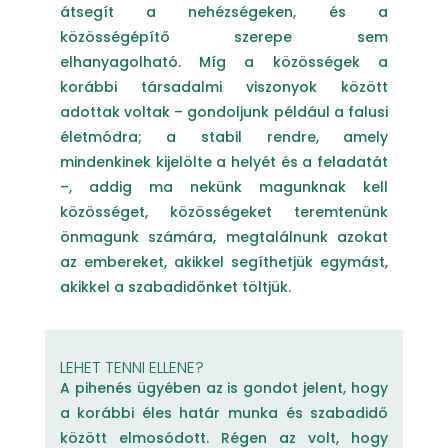
átsegít a nehézségeken, és a
közösségépítő szerepe sem
elhanyagolható. Míg a közösségek a
korábbi társadalmi viszonyok között
adottak voltak – gondoljunk például a falusi
életmódra; a stabil rendre, amely
mindenkinek kijelölte a helyét és a feladatát
–, addig ma nekünk magunknak kell
közösséget, közösségeket teremtenünk
önmagunk számára, megtalálnunk azokat
az embereket, akikkel segíthetjük egymást,
akikkel a szabadidőnket töltjük.
LEHET TENNI ELLENE?
A pihenés ügyében az is gondot jelent, hogy
a korábbi éles határ munka és szabadidő
között elmosódott. Régen az volt, hogy