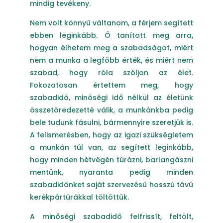
mindig tevékeny.
Nem volt könnyű váltanom, a férjem segített
ebben leginkább. Ő tanított meg arra,
hogyan élhetem meg a szabadságot, miért
nem a munka a legfőbb érték, és miért nem
szabad, hogy róla szóljon az élet.
Fokozatosan értettem meg, hogy
szabadidő, minőségi idő nélkül az életünk
összetöredezetté válik, a munkánkba pedig
bele tudunk fásulni, bármennyire szeretjük is.
A felismerésben, hogy az igazi szükségletem
a munkán túl van, az segített leginkább,
hogy minden hétvégén túrázni, barlangászni
mentünk, nyaranta pedig minden
szabadidőnket saját szervezésű hosszú távú
kerékpártúrákkal töltöttük.
A minőségi szabadidő felfrissít, feltölt,