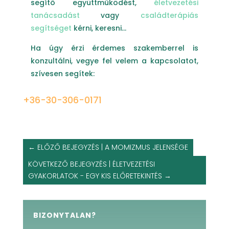
segítő együttműködést,
életvezetési
tanácsadást
vagy
családterápiás
segítséget
kérni, keresni…
Ha úgy érzi érdemes szakemberrel is
konzultálni, vegye fel velem a kapcsolatot,
szívesen segítek:
+36-30-306-0171
←
ELŐZŐ BEJEGYZÉS | A MOMIZMUS JELENSÉGE
KÖVETKEZŐ BEJEGYZÉS | ÉLETVEZETÉSI
GYAKORLATOK - EGY KIS ELŐRETEKINTÉS
→
BIZONYTALAN?