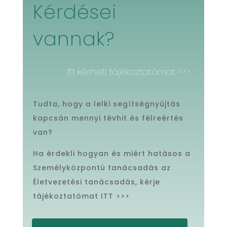
Kérdései
vannak?
Itt kérheti tájékoztatómat >>>
Tudta, hogy a lelki segítségnyújtás
kapcsán mennyi tévhit és félreértés
van?
Ha érdekli hogyan és miért hatásos a
Személyközpontú tanácsadás az
Életvezetési tanácsadás, kérje
tájékoztatómat ITT >>>