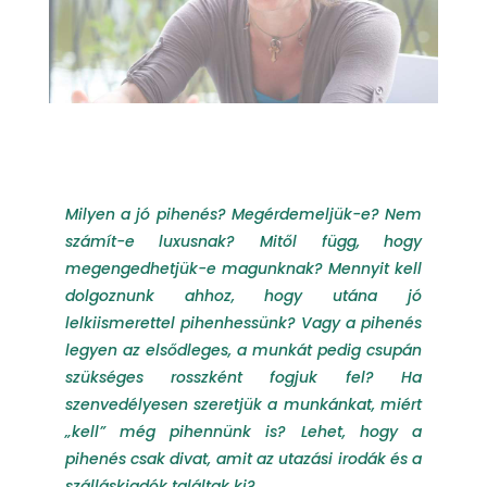
Milyen a jó pihenés? Megérdemeljük-e? Nem
számít-e luxusnak? Mitől függ, hogy
megengedhetjük-e magunknak? Mennyit kell
dolgoznunk ahhoz, hogy utána jó
lelkiismerettel pihenhessünk? Vagy a pihenés
legyen az elsődleges, a munkát pedig csupán
szükséges rosszként fogjuk fel? Ha
szenvedélyesen szeretjük a munkánkat, miért
„kell” még pihennünk is? Lehet, hogy a
pihenés csak divat, amit az utazási irodák és a
szálláskiadók találtak ki?