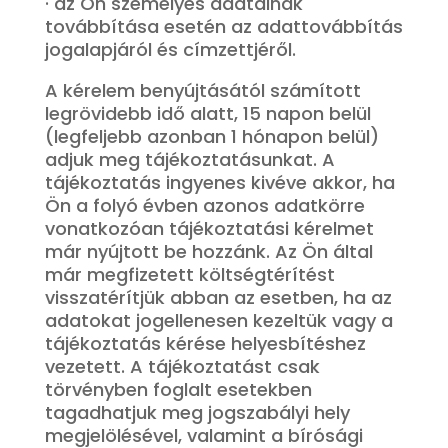
· az Ön személyes adatainak
továbbítása esetén az adattovábbítás
jogalapjáról és címzettjéről.
A kérelem benyújtásától számított
legrövidebb idő alatt, 15 napon belül
(legfeljebb azonban 1 hónapon belül)
adjuk meg tájékoztatásunkat. A
tájékoztatás ingyenes kivéve akkor, ha
Ön a folyó évben azonos adatkörre
vonatkozóan tájékoztatási kérelmet
már nyújtott be hozzánk. Az Ön által
már megfizetett költségtérítést
visszatérítjük abban az esetben, ha az
adatokat jogellenesen kezeltük vagy a
tájékoztatás kérése helyesbítéshez
vezetett. A tájékoztatást csak
törvényben foglalt esetekben
tagadhatjuk meg jogszabályi hely
megjelölésével, valamint a bírósági