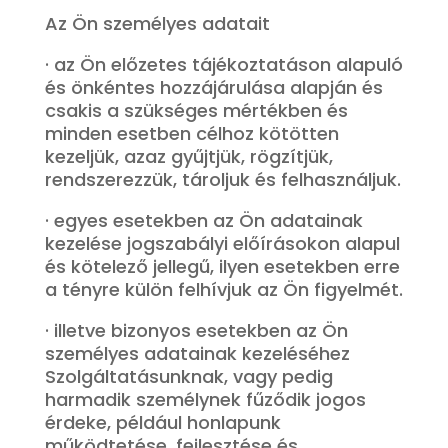
Az Ön személyes adatait
· az Ön előzetes tájékoztatáson alapuló
és önkéntes hozzájárulása alapján és
csakis a szükséges mértékben és
minden esetben célhoz kötötten
kezeljük, azaz gyűjtjük, rögzítjük,
rendszerezzük, tároljuk és felhasználjuk.
· egyes esetekben az Ön adatainak
kezelése jogszabályi előírásokon alapul
és kötelező jellegű, ilyen esetekben erre
a tényre külön felhívjuk az Ön figyelmét.
· illetve bizonyos esetekben az Ön
személyes adatainak kezeléséhez
Szolgáltatásunknak, vagy pedig
harmadik személynek fűződik jogos
érdeke, például honlapunk
működtetése, fejlesztése és