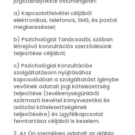
jogszabályokkal összhangban:
a) Kapcsolatfelvétel céljából
elektronikus, telefonos, SMS, és postai
megkereséssel;
b) Pszichológiai Tanácsadói, szóban
létrejövő konzultációs szerződésünk
teljesítése céljából;
c) Pszichológiai Konzultációs
szolgáltatásom nyújtásához
kapcsolódóan a szolgáltatást igénybe
vevőinek adatait jogi kötelezettség
teljesítése (tevékenységünkből
származó bevétel könyvvezetési és
adózási kötelezettségének
teljesítésére) és ügyfélkapcsolat
fenntartása céljából is kezelem.
2. Az Ön személyes adatait az alábbi