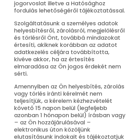
jogorvoslat illetve a Hatósághoz
fordulás lehetőségéről tájékoztatással.
Szolgáltatásunk a személyes adatok
helyesbítésről, zárolásról, megjelölésről
és törlésről Önt, továbbá mindazokat
értesíti, akiknek korábban az adatot
adatkezelés céljára továbbította,
kivéve akkor, ha az értesítés
elmaradása az Ön jogos érdekét nem
sérti.
Amennyiben az Ön helyesbítés, zárolás
vagy törlés iránti kérelmét nem
teljesítjük, a kérelem kézhezvételét
követő 15 napon belül (legfeljebb
azonban 1 hónapon belül) írásban vagy
– az Ön hozzájárulásával –
elektronikus úton közöljünk
elutasításunk indokait és tájékoztatjuk