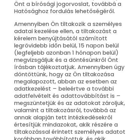
Önt a bírósági jogorvoslat, továbbá a
Hatósághoz fordulás lehetőségéről.
Amennyiben Ön tiltakozik a személyes
adatai kezelése ellen, a tiltakozást a
kérelem benyújtásától számított
legrövidebb időn belül, 15 napon belül
(legfeljebb azonban 1 hónapon belül)
megvizsgáljuk és a döntésünkről Önt
írásban tájékoztatjuk. Amennyiben úgy
döntöttünk, hogy az Ön tiltakozása
megalapozott, abban az esetben az
adatkezelést – beleértve a további
adatfelvételt és adattovábbítást is –
megszüntetjük és az adatokat zároljuk,
valamint a tiltakozásról, továbbá az
annak alapján tett intézkedésekről
értesítjük mindazokat, akik részére a
tiltakozással érintett személyes adatot
korábban továbbítottuk, és akik