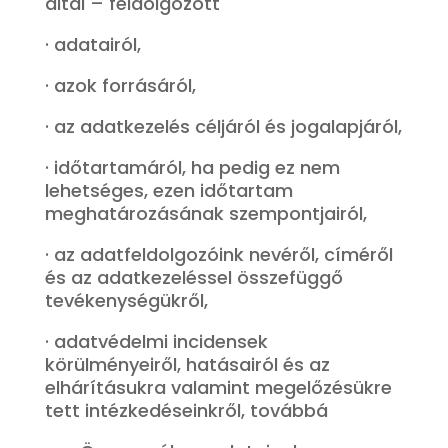
által – feldolgozott
· adatairól,
· azok forrásáról,
· az adatkezelés céljáról és jogalapjáról,
· időtartamáról, ha pedig ez nem
lehetséges, ezen időtartam
meghatározásának szempontjairól,
· az adatfeldolgozóink nevéről, címéről
és az adatkezeléssel összefüggő
tevékenységükről,
· adatvédelmi incidensek
körülményeiről, hatásairól és az
elhárításukra valamint megelőzésükre
tett intézkedéseinkről, továbbá