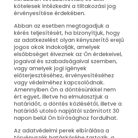
kötelesek intézkedni a tiltakozási jog
érvényesítése érdekében.
Abban az esetben megtagadjuk a
kérés teljesítését, ha bizonyítjuk, hogy
az adatkezelést olyan kényszerítő erejű
jogos okok indokolják, amelyek
elsőbbséget élveznek az Ön érdekeivel,
jogaival és szabadságaival szemben,
vagy amelyek jogi igények
előterjesztéséhez, érvényesítéséhez
vagy védelméhez kapcsolódnak.
Amennyiben Ön a döntésünkkel nem
ért egyet, illetve ha elmulasztjuk a
határidőt, a döntés közlésétől, illetve a
határidő utolsó napjától számított 30
napon belül Ön bírósághoz fordulhat.
Az adatvédelmi perek elbírálása a
törvényszék hatáskörébe tartozik, a