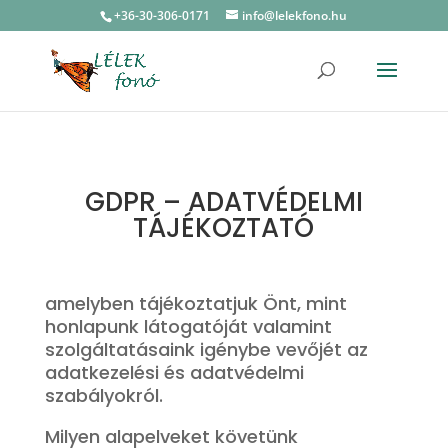
+36-30-306-0171
info@lelekfono.hu
GDPR – ADATVÉDELMI
TÁJÉKOZTATÓ
amelyben tájékoztatjuk Önt, mint
honlapunk látogatóját valamint
szolgáltatásaink igénybe vevőjét az
adatkezelési és adatvédelmi
szabályokról.
Milyen alapelveket követünk