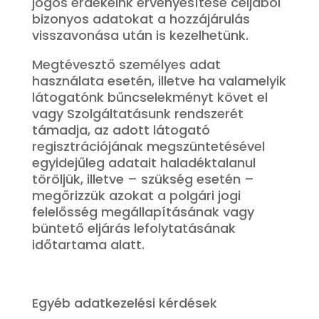
jogos érdekeink érvényesítése céljából
bizonyos adatokat a hozzájárulás
visszavonása után is kezelhetünk.
Megtévesztő személyes adat
használata esetén, illetve ha valamelyik
látogatónk bűncselekményt követ el
vagy Szolgáltatásunk rendszerét
támadja, az adott látogató
regisztrációjának megszüntetésével
egyidejűleg adatait haladéktalanul
töröljük, illetve – szükség esetén –
megőrizzük azokat a polgári jogi
felelősség megállapításának vagy
büntető eljárás lefolytatásának
időtartama alatt.
Egyéb adatkezelési kérdések