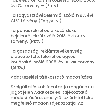
· az elektronikus hírközlésről szóló 2003.
évi C. törvény – (Ehtv)
· a fogyasztóvédelemről szóló 1997. évi
CLV. törvény (Fogyv tv.)
· a panaszokról és a közérdekű
bejelentésekről szóló 2013. évi CLXV.
törvény. (Pktv.)
· a gazdasági reklámtevékenység
alapvető feltételeiről és egyes
korlátairól szóló 2008. évi XLVIII. törvény
(Grtv.)
Adatkezelési tájékoztató módosítása
Szolgáltatásunk fenntartja magának a
jogot jelen Adatkezelési tájékoztató
módosítására, amelyről az érintetteket
megfelelő módon tájékoztatja. Az