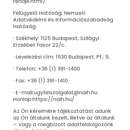
rendje.html).
Felügyelő Hatóság: Nemzeti
Adatvédelmi és Információszabadság
Hatóság
· Székhely: 1125 Budapest, Szilágyi
Erzsébet fasor 22/c.
· Levelezési cím: 1530 Budapest, Pf.: 5.
· Telefon: +36 (1) 391-1400
· Fax: +36 (1) 391-1410
· E-mail:ugyfelszolgalat@naih.hu
Honlap:https://naih.hu/
Az Ön kérelmére tájékoztatást adunk
az Ön általunk kezelt, illetve az általunk
– vagy a megbízott adatfeldolgozónk