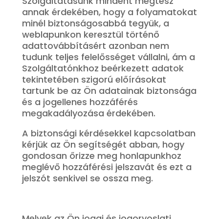
Szolgáltatásunk mindent megtesz
annak érdekében, hogy a folyamatokat
minél biztonságosabbá tegyük, a
weblapunkon keresztül történő
adattovábbításért azonban nem
tudunk teljes felelősséget vállalni, ám a
Szolgáltatónkhoz beérkezett adatok
tekintetében szigorú előírásokat
tartunk be az Ön adatainak biztonsága
és a jogellenes hozzáférés
megakadályozása érdekében.
A biztonsági kérdésekkel kapcsolatban
kérjük az Ön segítségét abban, hogy
gondosan őrizze meg honlapunkhoz
meglévő hozzáférési jelszavát és ezt a
jelszót senkivel se ossza meg.
Melyek az Ön jogai és jogorvoslati